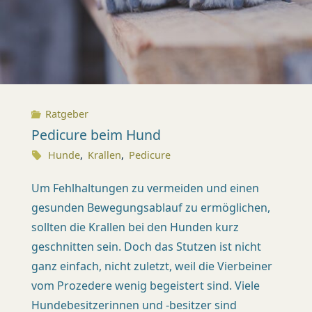
X
I
S
K
Ratgeber
Ü
Pedicure beim Hund
S
Hunde
,
Krallen
,
Pedicure
N
Um Fehlhaltungen zu vermeiden und einen
A
gesunden Bewegungsablauf zu ermöglichen,
C
sollten die Krallen bei den Hunden kurz
H
geschnitten sein. Doch das Stutzen ist nicht
T
ganz einfach, nicht zuletzt, weil die Vierbeiner
(
vom Prozedere wenig begeistert sind. Viele
Z
Hundebesitzerin­nen und -besitzer sind