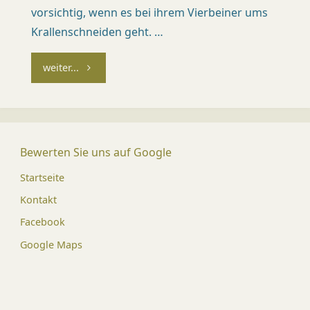
Ü
vorsichtig, wenn es bei ihrem Vierbeiner ums
Krallenschneiden geht. …
R
I
"Pedicure
weiter...
C
beim
H
)
Hund"
Dr.
Bewerten Sie uns auf Google
med.
vet.
Mirja
Startseite
Kündi
Med.
Kontakt
vet.
Patric
Facebook
Späni
Google Maps