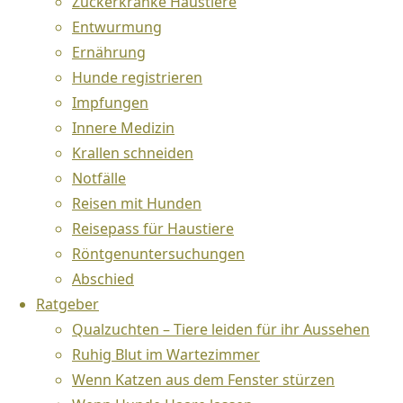
Zuckerkranke Haustiere
Entwurmung
Ernährung
Zahnhygiene bei Hund und
Hunde registrieren
Katze
Impfungen
Innere Medizin
Bei allen Hunden und Katzen entwickelt sich
Krallen schneiden
im Laufe der Zeit Plaque und Zahnstein.
Notfälle
Reisen mit Hunden
Je nach Futterzusammensetzung,
Reisepass für Haustiere
Kaugewohnheiten,
Röntgenuntersuchungen
Speichelzusammensetzung und genetischer
Abschied
Disposition variiert die Menge an Zahnstein,
Ratgeber
die sich im Laufe der Jahre ansammelt.
Qualzuchten – Tiere leiden für ihr Aussehen
Plaque und Zahnstein führen bei unseren
Ruhig Blut im Wartezimmer
Haustieren zu Zahnproblemen und
Wenn Katzen aus dem Fenster stürzen
Zahnverlust. Mit einer guten Zahnprophylaxe