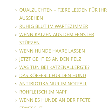
Zahnfleischentzündung und starkem
QUALZUCHTEN – TIERE LEIDEN FÜR IHR
Zahnsteinbefall wird eine gründliche
AUSSEHEN
Zahnreinigung in Vollnarkose empfohlen. Bei
einem schmerzhaften Zahn gibt ein
RUHIG BLUT IM WARTEZIMMER
Zahnröntgen Aufschluss darüber, ob die
WENN KATZEN AUS DEM FENSTER
Zahnwurzeln entzündet sind und ob ein Zahn
STÜRZEN
extrahiert werden sollte.
WENN HUNDE HAARE LASSEN
Vorbeugung von Zahnerkrankungen
JETZT GEHT ES AN DEN PELZ
WAS TUN BEI KATZENALLERGIE?
Tägliches Zähneputzen
:
DAS KÖFFERLI FÜR DEN HUND
Am Wirkungsvollsten ist das tägliche
ANTIBIOTIKA NUR IM NOTFALL
Zähneputzen mit einer speziellen
ROHFLEISCH IM NAPF
Tierzahnpasta.
WENN ES HUNDE AN DER PFOTE
Benutzen Sie einen Fingeraufsatz oder
eine kleine Zahnbürste, um auch die