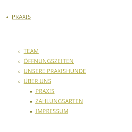
sich zurück und Zahnhälse werden
freigesetzt, welche schmerzempfindlich sind.
PRAXIS
Unbehandelt führt die fortschreitende
Entzündung zum Verlust des Zahnes.
Einfluss auf den gesamten Körper
TEAM
ÖFFNUNGSZEITEN
Durch die chronische Entzündung können
Bakterien und deren Toxine über das
UNSERE PRAXISHUNDE
Zahnfleisch in den Blutkreislauf gelangen
ÜBER UNS
und weitere Krankheiten verursachen.
PRAXIS
ZAHLUNGSARTEN
Zahnfleischentzündungen und
IMPRESSUM
resorptive Läsionen bei der Katze
Katzen sind anfällig für Entzündungen des