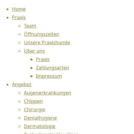
Home
Praxis
Team
Öffnungszeiten
Unsere Praxishunde
Über uns
Praxis
Zum
Start
News
Blog
Auf den Zahn gefühlt
Zahlungsarten
Inhalt
Impressum
springen
Blog
,
Ratgeber
Angebot
Augenerkrankungen
Auf den Zahn gefühlt
Chippen
Chirurgie
Dentalhygiene
Hunde
,
Ratgeber
,
Zahnhygiene
Dermatologie