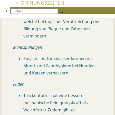
ÖFFNUNGSZEITEN
Kaustengel
WENN DIE NIERE NICHT RICHTIG TUT
Suchen
Es gibt diverse Kaustengel im Angebot,
Suchen
WENNS DIE TIERE JUCKT
nach:
welche bei täglicher Verabreichung die
WENN KATZEN LEIDEN
Bildung von Plaque und Zahnstein
SUCHEN
DER LUNGENWURM, EIN FIESER
vermindern.
PARASIT
Mundspülungen
AUF DEN ZAHN GEFÜHLT
Zusätze ins Trinkwasser können die
WENN HUNDE REISEN
Mund- und Zahnhygiene bei Hunden
GESUNDER HUND, GUTER HUND
und Katzen verbessern.
HORMONE AUS DEM LOT
Futter
WENN DER ABSCHIED NAHT
Trockenfutter hat eine bessere
mechanische Reinigungskraft als
Weichfutter. Zudem gibt es