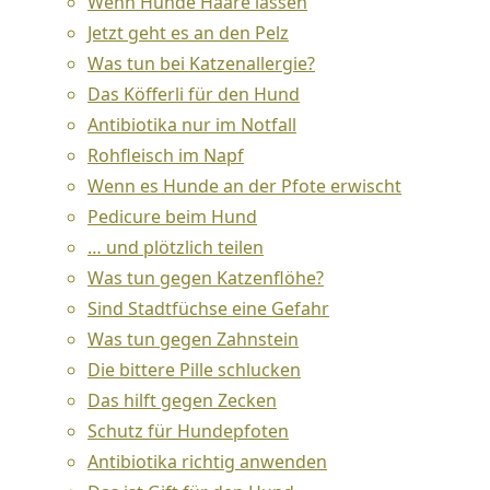
Wenn Hunde Haare lassen
können Sie viel zur Gesundheit Ihres Tieres
Jetzt geht es an den Pelz
beitragen.
Was tun bei Katzenallergie?
Das Köfferli für den Hund
Zahnbelag und Zahnstein
Antibiotika nur im Notfall
Rohfleisch im Napf
Durch Futterreste, Speichel und Bakterien
Wenn es Hunde an der Pfote erwischt
bildet sich ein Biofilm auf den Zähnen, die
Pedicure beim Hund
Plaque.
… und plötzlich teilen
Die Plaque ist ein weisslicher, 1 – 2 mm dicker
Was tun gegen Katzenflöhe?
Zahnbelag und hat eine ähnliche Farbe wie
Sind Stadtfüchse eine Gefahr
der Zahnschmelz. Deshalb wird er von den
Was tun gegen Zahnstein
Tierbesitzern oft nicht wahrgenommen.
Die bittere Pille schlucken
Plaque bildet sich innerhalb von wenigen
Das hilft gegen Zecken
Stunden und kann nicht mit Wasser
Schutz für Hundepfoten
abgewischt werden.
Antibiotika richtig anwenden