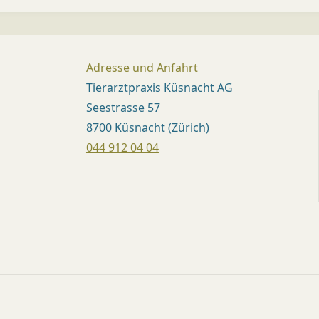
T
(
Z
Adresse und Anfahrt
Ü
Tierarztpraxis Küsnacht AG
Seestrasse 57
R
8700 Küsnacht (Zürich)
I
044 912 04 04
C
H
)
Dr.
med.
vet.
Mirjam
Kündig,
Med.
vet.