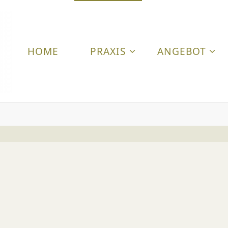
HOME
PRAXIS
ANGEBOT
T
I
E
R
A
R
Z
T
P
R