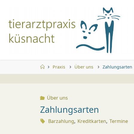
Zum
Inhalt
springen
Start
Praxis
Über uns
Zahlungsarten
Über uns
Zahlungsarten
Barzahlung
,
Kreditkarten
,
Termine