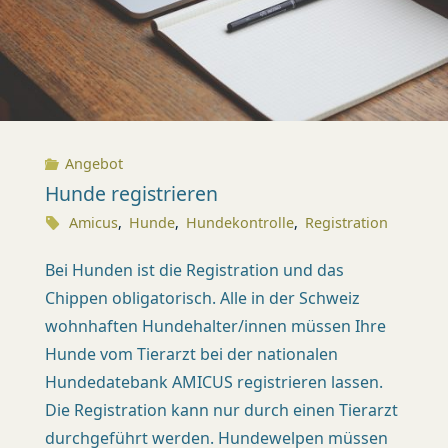
X
I
S
K
Angebot
Ü
Hunde registrieren
S
Amicus
,
Hunde
,
Hundekontrolle
,
Registration
N
Bei Hunden ist die Registration und das
A
Chippen obligatorisch. Alle in der Schweiz
C
wohnhaften Hundehalter/innen müssen Ihre
H
Hunde vom Tierarzt bei der nationalen
T
Hundedatebank AMICUS registrieren lassen.
(
Die Registration kann nur durch einen Tierarzt
Z
durchgeführt werden. Hundewelpen müssen