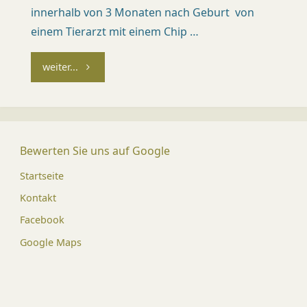
Ü
innerhalb von 3 Monaten nach Geburt von
einem Tierarzt mit einem Chip …
R
I
"Hunde
weiter...
C
registrieren"
H
)
Dr.
Bewerten Sie uns auf Google
med.
vet.
Mirja
Startseite
Kündi
Med.
Kontakt
vet.
Patric
Facebook
Späni
Google Maps