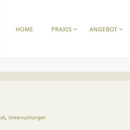
HOME
PRAXIS
ANGEBOT
T
I
E
R
A
R
Z
T
P
all
,
Untersuchungen
R