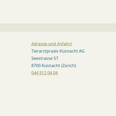
T
(
Z
Ü
R
Adresse und Anfahrt
I
Tierarztpraxis Küsnacht AG
C
Seestrasse 57
8700 Küsnacht (Zürich)
H
044 912 04 04
)
Dr.
med.
vet.
Mirjam
Kündig,
Med.
vet.