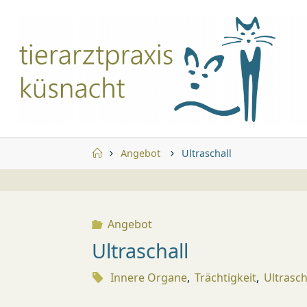
Zum
Inhalt
springen
Start
Angebot
Ultraschall
Angebot
Ultraschall
Innere Organe
,
Trächtigkeit
,
Ultrasch