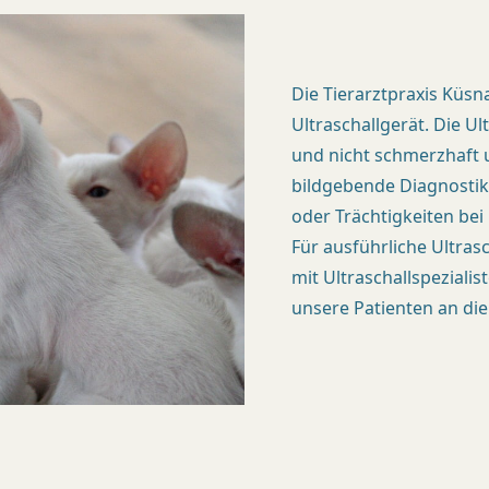
A
X
Die Tierarztpraxis Küs
I
Ultraschallgerät. Die U
S
und nicht schmerzhaft u
bildgebende Diagnostik
oder Trächtigkeiten bei
K
Für ausführliche Ultras
Ü
mit Ultraschallspezial
S
unsere Patienten an die
N
A
C
H