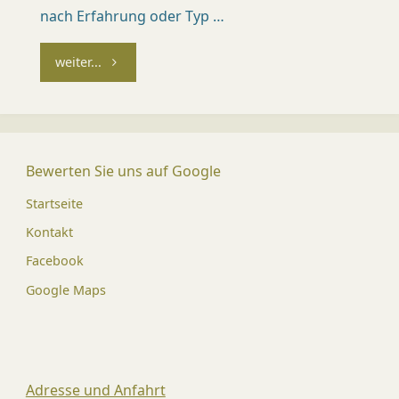
Ü
nach Erfahrung oder Typ …
R
"Ruhig
weiter...
I
C
Blut
H
im
)
Bewerten Sie uns auf Google
Wartezimmer"
Dr.
med.
Startseite
vet.
Mirja
Kontakt
Kündi
Med.
Facebook
vet.
Patric
Google Maps
Späni
Adresse und Anfahrt