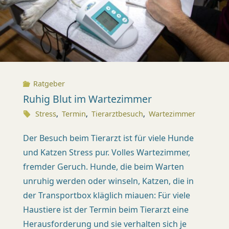
X
I
S
K
Ratgeber
Ü
Ruhig Blut im Wartezimmer
S
Stress
,
Termin
,
Tierarztbesuch
,
Wartezimmer
N
Der Besuch beim Tierarzt ist für viele Hunde
A
und Katzen Stress pur. Volles Wartezimmer,
C
fremder Geruch. Hunde, die beim Warten
H
unruhig werden oder winseln, Katzen, die in
T
der Transportbox kläglich miauen: Für viele
(
Haustiere ist der Termin beim Tierarzt eine
Z
Heraus­forderung und sie verhalten sich je