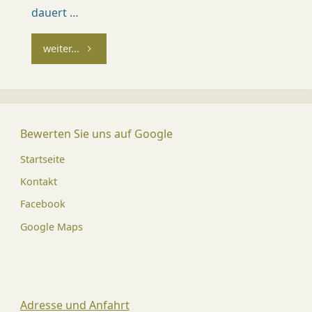
Ü
dauert …
R
"Wenn
weiter...
I
C
Hunde
H
Haare
)
Bewerten Sie uns auf Google
lassen"
Dr.
med.
Startseite
vet.
Mirja
Kontakt
Kündi
Med.
Facebook
vet.
Patric
Google Maps
Späni
Adresse und Anfahrt