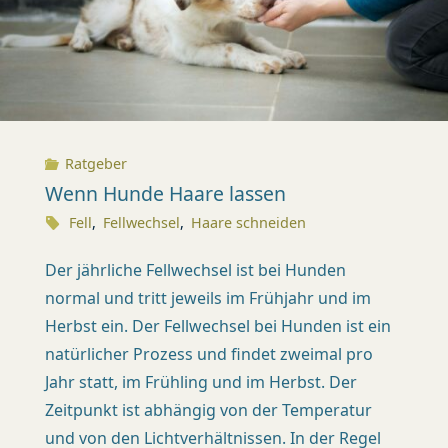
X
I
S
K
Ratgeber
Ü
Wenn Hunde Haare lassen
S
Fell
,
Fellwechsel
,
Haare schneiden
N
Der jährliche Fellwechsel ist bei Hunden
A
normal und tritt jeweils im Frühjahr und im
C
Herbst ein. Der Fellwechsel bei Hunden ist ein
H
natür­licher Prozess und findet zweimal pro
T
Jahr statt, im Frühling und im Herbst. Der
(
Zeitpunkt ist abhängig von der Temperatur
Z
und von den Lichtverhältnissen. In der Regel