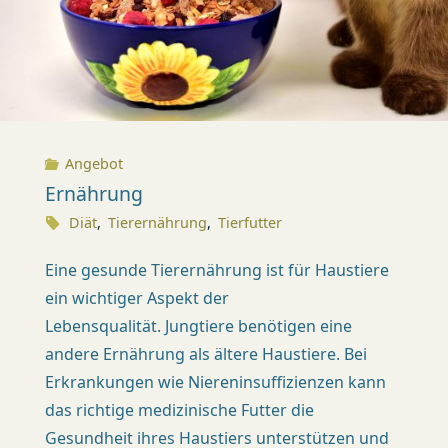
X
I
S
K
Angebot
Ü
Ernährung
S
Diät
,
Tierernährung
,
Tierfutter
N
Eine gesunde Tierernährung ist für Haustiere
A
ein wichtiger Aspekt der
C
Lebensqualität. Jungtiere benötigen eine
H
andere Ernährung als ältere Haustiere. Bei
T
Erkrankungen wie Niereninsuffizienzen kann
(
das richtige medizinische Futter die
Z
Gesundheit ihres Haustiers unterstützen und