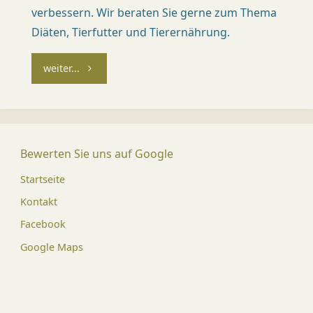
Ü
verbessern. Wir beraten Sie gerne zum Thema
Diäten, Tierfutter und Tierernährung.
R
I
"Ernährung"
weiter...
C
H
)
Dr.
Bewerten Sie uns auf Google
med.
vet.
Mirja
Startseite
Kündi
Med.
Kontakt
vet.
Patric
Facebook
Späni
Google Maps