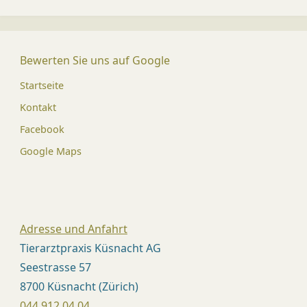
Ü
R
I
Bewerten Sie uns auf Google
C
Startseite
H
Kontakt
)
Facebook
Dr.
med.
Google Maps
vet.
Mirja
Kündi
Med.
vet.
Patric
Späni
Adresse und Anfahrt
Tierarztpraxis Küsnacht AG
Seestrasse 57
8700 Küsnacht (Zürich)
044 912 04 04