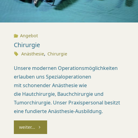
X
I
S
Angebot
Chirurgie
K
Ü
Anästhesie
,
Chirurgie
S
Unsere modernen Operationsmöglichkeiten
N
erlauben uns Spezialoperationen
A
mit schonender Anästhesie wie
C
die Hautchirurgie, Bauchchirurgie und
Tumorchirurgie. Unser Praxispersonal besitzt
H
eine fundierte Anästhesie-Ausbildung.
T
(
"Chirurgie"
weiter...
Z