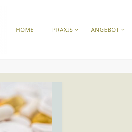
HOME
PRAXIS
ANGEBOT
T
I
E
R
A
R
Z
T
P
R