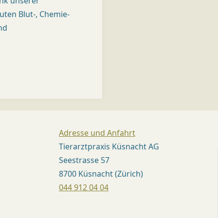
nk unserer
T
ten Blut-, Chemie-
(
nd
Z
Ü
R
I
C
H
Adresse und Anfahrt
)
Tierarztpraxis Küsnacht AG
Seestrasse 57
Dr.
med.
8700 Küsnacht (Zürich)
vet.
Mirjam
044 912 04 04
Kündig,
Med.
vet.