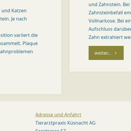
T
und Zahnstein. Be
n und Katzen
Zahnsteinbefall em
(
tein. Je nach
Vollnarkose. Bei 
Z
Aufschluss darüber
Ü
tion variiert die
Zahn extrahiert wer
ansammelt. Plaque
R
 Zahnproblemen
"Dentalhy
weiter...
I
C
H
)
Dr.
med.
vet.
Mirjam
Adresse und Anfahrt
Kündig,
Med.
Tierarztpraxis Küsnacht AG
vet.
Seestrasse 57