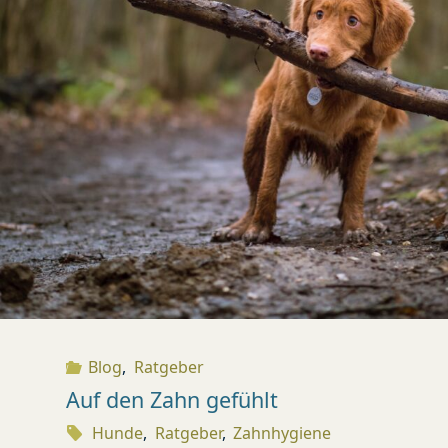
Blog
,
Ratgeber
Auf den Zahn gefühlt
Hunde
,
Ratgeber
,
Zahnhygiene