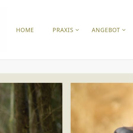
HOME
PRAXIS
ANGEBOT
T
I
E
R
A
R
Z
T
P
R