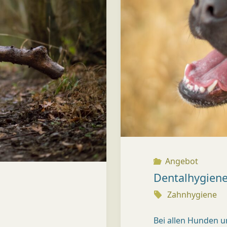
A
X
I
S
K
Ü
S
N
Angebot
Dentalhygien
A
C
Zahnhygiene
H
Bei allen Hunden u