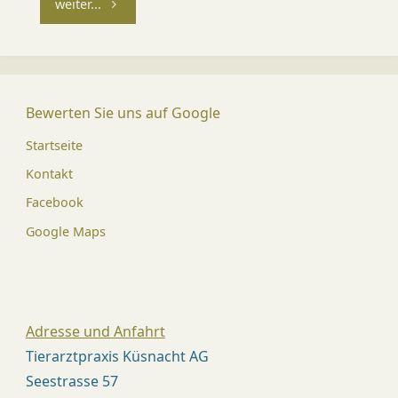
"Plötzlich
weiter...
trinkt
die
Bewerten Sie uns auf Google
Katze
Startseite
viel"
Kontakt
Facebook
Google Maps
Adresse und Anfahrt
Tierarztpraxis Küsnacht AG
Seestrasse 57