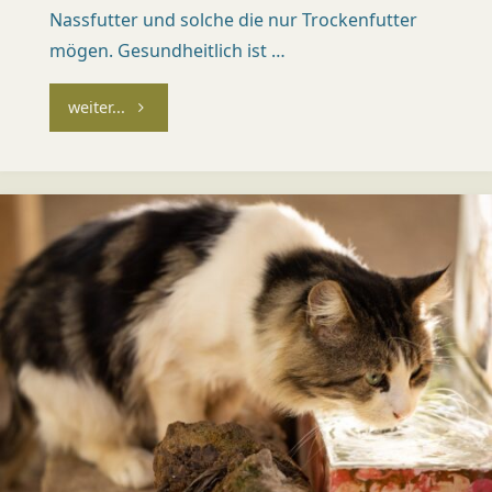
Ü
Nassfutter und solche die nur Trockenfutter
mögen. Gesundheitlich ist …
R
I
"Zum
weiter...
C
Fressen
H
)
gern"
Dr.
med.
vet.
Mirja
Kündi
Med.
vet.
Patric
Späni