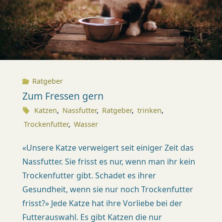
X
I
S
K
Ratgeber
Ü
Zum Fressen gern
S
Katzen
,
Nassfutter
,
Ratgeber
,
trinken
,
N
Trockenfutter
,
Wasser
A
«Unsere Katze verweigert seit einiger Zeit das
C
Nassfutter. Sie frisst es nur, wenn man ihr kein
H
Trockenfutter gibt. Schadet es ihrer
T
Gesundheit, wenn sie nur noch Trockenfutter
(
frisst?» Jede Katze hat ihre Vorliebe bei der
Z
Futterauswahl. Es gibt Katzen die nur